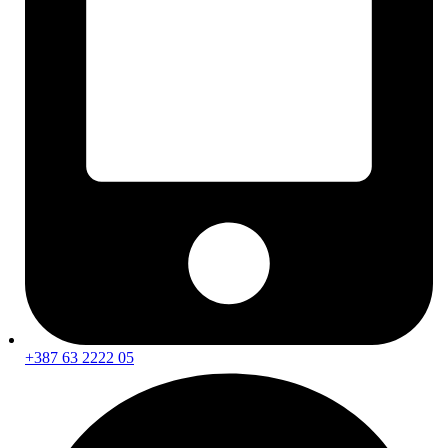
Tekstilne patosnice
Podmetači i kadice za gepek / prtljažnik
Autokozmetika i čišćenje
Poliranje i obnova
Politure i paste
Zaštita laka
Detailing pribor i alati
Krpe i ručnici
Aplikatori, spužve i četke
Polirni jastučići i pribor
Unutarnje čišćenje
Njega kože i tekstila
Njega plastike i kokpita
Vanjsko čišćenje i zaštita
Pranje vozila
Čišćenje naplataka i njega guma
Čišćenje i zaštita stakla
Mirisi za auto
Pribor i alati za servisiranje
+387 63 2222 05
Dizalice i podupirači
Alati i mjerna oprema
Brtvene mase i silikoni
Tehnička sredstva i sprejevi
Obavezna oprema