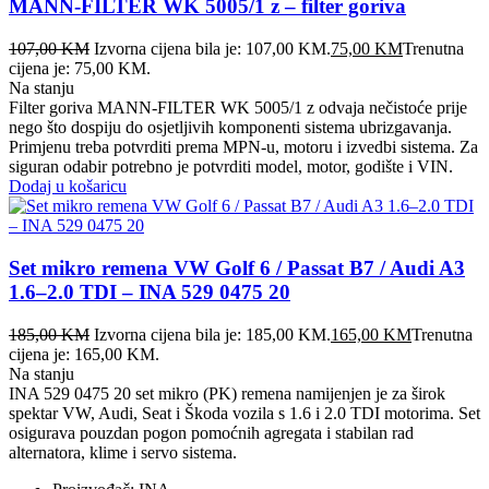
MANN-FILTER WK 5005/1 z – filter goriva
107,00
KM
Izvorna cijena bila je: 107,00 KM.
75,00
KM
Trenutna
cijena je: 75,00 KM.
Na stanju
Filter goriva MANN-FILTER WK 5005/1 z odvaja nečistoće prije
nego što dospiju do osjetljivih komponenti sistema ubrizgavanja.
Primjenu treba potvrditi prema MPN-u, motoru i izvedbi sistema. Za
siguran odabir potrebno je potvrditi model, motor, godište i VIN.
Dodaj u košaricu
Set mikro remena VW Golf 6 / Passat B7 / Audi A3
1.6–2.0 TDI – INA 529 0475 20
185,00
KM
Izvorna cijena bila je: 185,00 KM.
165,00
KM
Trenutna
cijena je: 165,00 KM.
Na stanju
INA 529 0475 20 set mikro (PK) remena namijenjen je za širok
spektar VW, Audi, Seat i Škoda vozila s 1.6 i 2.0 TDI motorima. Set
osigurava pouzdan pogon pomoćnih agregata i stabilan rad
alternatora, klime i servo sistema.