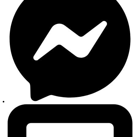
Proizvodi
Svi proizvodi
Novi dijelovi
Originalni dijelovi
Zamjenski dijelovi
Auto oprema
Setovi i paketi
Izdvojeno
Akumulatori
Autokozmetika
Aditivi
Filteri
Autopatosnice
Motorna ulja
Brendovi
Svi brendovi
Liqui Moly
Bosch
Sonax
Castrol
Mobil
Rigum
Auto24
O nama
Košarica