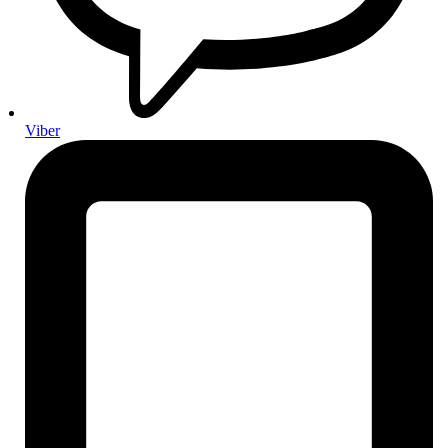
Ovjes i upravljanje
Amortizeri
Ovjes
Ramena, kugle i spone
Stabilizatori i čahure
Sustav upravljanja
Elektronika i električni dijelovi
Viber
Akumulatori i punjenje
Akumulatori za osobna vozila
Kamionski akumulatori
Rasvjeta i signalizacija
Paljenje i žarenje
Antene i audio oprema
Senzori i osjetnici
Prekidači, releji i upravljačka elektronika
Karoserija i vanjski dijelovi
Brisači i prskalice
Karoserijski dijelovi i pričvrsni elementi
Ogledala i stakla
Brave, podizači i mehanizmi vrata
Unutrašnjost vozila
Kontrole i komande
Sjedala i tapeciranje
Autopatosnice
Gumene patosnice