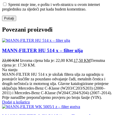
Spremi moje ime, e-poštu i web-stranicu u ovom internet
pregledniku za sljedeći put kada budem komentirao.
Povezani proizvodi
MANN-FILTER HU 514 x – filter ulja
22,00
KM
Izvorna cijena bila je: 22,00 KM.
17,50
KM
Trenutna
cijena je: 17,50 KM.
Na stanju
MANN-FILTER HU 514 x je uložak filtera ulja za ugradnju u
postojeće kućište za pouzdano odvajanje čađi, metalnih čestica i
drugih nečistoća iz motornog ulja. Glavne katalogizirane primjene
uključuju Mercedes-Benz C-Klasse (W203/C203/S203) (2000–
2011) i Mercedes-Benz C-Klasse (W204/C204/S204) (2007–2014).
Prije narudžbe preporučujemo provjeru po broju šasije (VIN).
Dodaj u košaricu