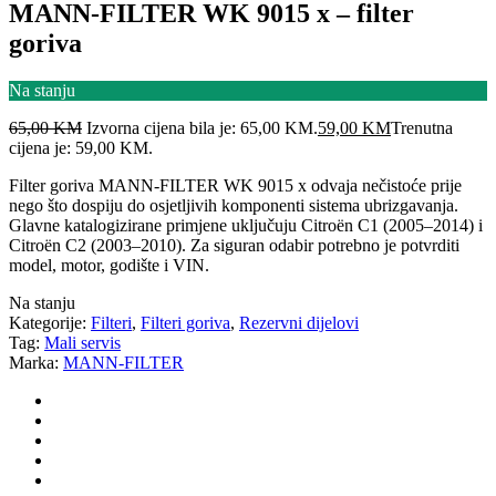
MANN-FILTER WK 9015 x – filter
goriva
Na stanju
65,00
KM
Izvorna cijena bila je: 65,00 KM.
59,00
KM
Trenutna
cijena je: 59,00 KM.
Filter goriva MANN-FILTER WK 9015 x odvaja nečistoće prije
nego što dospiju do osjetljivih komponenti sistema ubrizgavanja.
Glavne katalogizirane primjene uključuju Citroën C1 (2005–2014) i
Citroën C2 (2003–2010). Za siguran odabir potrebno je potvrditi
model, motor, godište i VIN.
Na stanju
Kategorije:
Filteri
,
Filteri goriva
,
Rezervni dijelovi
Tag:
Mali servis
Marka:
MANN-FILTER