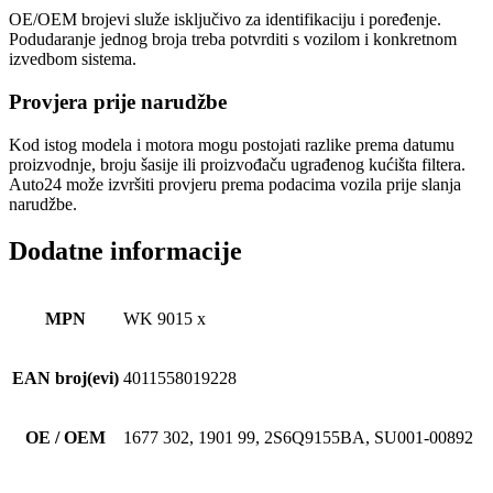
OE/OEM brojevi služe isključivo za identifikaciju i poređenje.
Podudaranje jednog broja treba potvrditi s vozilom i konkretnom
izvedbom sistema.
Provjera prije narudžbe
Kod istog modela i motora mogu postojati razlike prema datumu
proizvodnje, broju šasije ili proizvođaču ugrađenog kućišta filtera.
Auto24 može izvršiti provjeru prema podacima vozila prije slanja
narudžbe.
Dodatne informacije
MPN
WK 9015 x
EAN broj(evi)
4011558019228
OE / OEM
1677 302, 1901 99, 2S6Q9155BA, SU001-00892