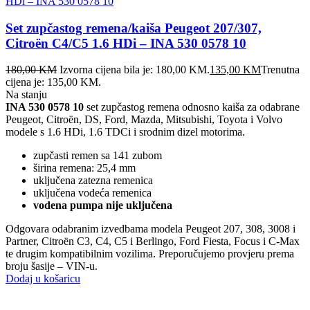
Set zupčastog remena/kaiša Peugeot 207/307,
Citroën C4/C5 1.6 HDi – INA 530 0578 10
180,00
KM
Izvorna cijena bila je: 180,00 KM.
135,00
KM
Trenutna
cijena je: 135,00 KM.
Na stanju
INA 530 0578 10
set zupčastog remena odnosno kaiša za odabrane
Peugeot, Citroën, DS, Ford, Mazda, Mitsubishi, Toyota i Volvo
modele s 1.6 HDi, 1.6 TDCi i srodnim dizel motorima.
zupčasti remen sa 141 zubom
širina remena: 25,4 mm
uključena zatezna remenica
uključena vodeća remenica
vodena pumpa nije uključena
Odgovara odabranim izvedbama modela Peugeot 207, 308, 3008 i
Partner, Citroën C3, C4, C5 i Berlingo, Ford Fiesta, Focus i C-Max
te drugim kompatibilnim vozilima. Preporučujemo provjeru prema
broju šasije – VIN-u.
Dodaj u košaricu