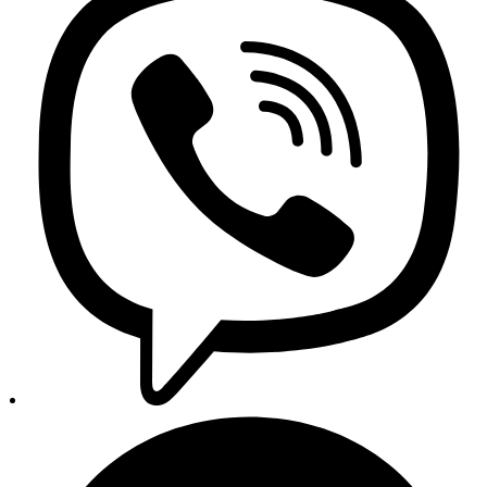
Najnoviji proizvodi
Novi popusti
Svi autodijelovi i dodatna oprema
Sve za auto na jednom mjestu!
Besplatna dostava za sve narudžbe iznad 150 KM
Politika privatnosti
Uvjeti poslovanja
Praćenje narudžbi
Copyright 2026 © AUTO24 - Sva prava pridržana.
Trgovina
Pretraga
Kategorije
Glavni izbornik
Početna
Trgovina