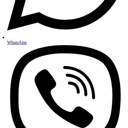
Mazivne masti
Motorna ulja
Za osobna vozila
Za motocikle
Za teretna vozila
Ulja za mjenjače i hidrauliku
Ulja za automatske mjenjače
Ulja za manualne mjenjače
WhatsApp
Hidraulična ulja
Tekućina za servo upravljač
Aditivi
Aditivi za benzin
Aditivi za dizel motore
Aditivi za ulje i mjenjače
Setovi i paketi
Setovi za mali servis
Setovi za veliki servis
Setovi za servis automatskog mjenjača
Gume i felge
Felge
Gume
Ljetne gume
Zimske gume
Cjelogodišnje gume
Pribor za gume i felge