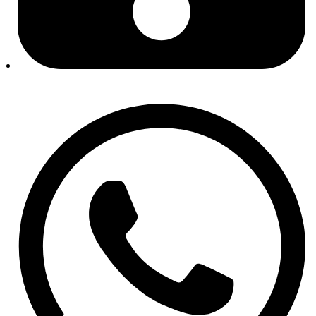
Setovi kvačila
Sustav hlađenja
Termostati i kućišta
Vodene pumpe
Grijanje i klima
Kompresori klime
Kondenzatori / hladnjaci klime
Sustav ispuha
Sustav napajanja gorivom
Pogon
Filteri
Filteri goriva
Filteri ulja
Filteri zraka
Kabinski filteri
Specijalni filteri
Kočnice
Kočione pločice
Kočioni diskovi
Kočiona hidraulika
ABS senzori
Tekućine i maziva
Antifriz i rashladne tekućine
Kočiona tekućina
Tekućina za stakla