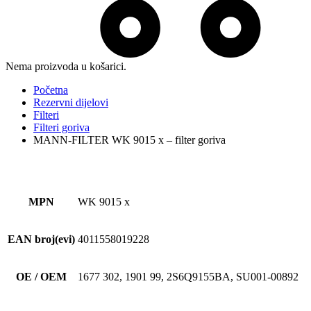
Nema proizvoda u košarici.
Početna
Rezervni dijelovi
Filteri
Filteri goriva
MANN-FILTER WK 9015 x – filter goriva
MPN
WK 9015 x
EAN broj(evi)
4011558019228
OE / OEM
1677 302, 1901 99, 2S6Q9155BA, SU001-00892