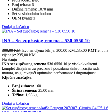
Proizvođač: INA
Broj rebara: 6
Dužina remena: 1070 mm
Set sa slobodnim hodom
OEM kvaliteta
Dodaj u košaricu
INA – Set zupčastog remena – 530 0550 10
300,00
KM
Izvorna cijena bila je: 300,00 KM.
235,00
KM
Trenutna
cijena je: 235,00 KM.
Na stanju
INA set zupčastog remena 530 0550 10
je visokokvalitetni
komplet dizajniran za preciznu i pouzdanu sinkronizaciju rada
motora, osiguravajući optimalne performanse i dugotrajnost.
Ključne značajke:
Broj zubaca:
160
Širina remena:
25,00 mm
Težina:
1,98 kg
Dodaj u košaricu