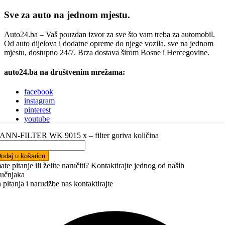
Sve za auto na jednom mjestu.
Auto24.ba – Vaš pouzdan izvor za sve što vam treba za automobil.
Od auto dijelova i dodatne opreme do njege vozila, sve na jednom
mjestu, dostupno 24/7. Brza dostava širom Bosne i Hercegovine.
auto24.ba na društvenim mrežama:
facebook
instagram
pinterest
youtube
linkedin
NN-FILTER WK 9015 x – filter goriva količina
Trebate pomoć pri odabiru autodijelova?
odaj u košaricu
ate pitanje ili želite naručiti? Kontaktirajte jednog od naših
Jednostavno nas kontaktirajte putem telefona, Vibera, WhatsAppa ili
ručnjaka
nam napišite e-mail.
Javit ćemo vam se ubrzo.
 pitanja i narudžbe nas kontaktirajte
+387 63 22 22 05
kontakt@auto24.ba