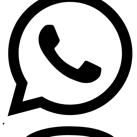
Auto dijelovi Bosna i Hercegovina
Auto dijelovi Sarajevo
Auto dijelovi Banja Luka
Auto dijelovi Mostar
Auto dijelovi Zenica
Auto dijelovi Tuzla
Auto dijelovi Grude
Služba za korisnike
Centar za pomoć
Centar znanja
Alati za vozače
Korisnički račun
Praćenje narudžbi
Moje narudžbe
Politika privatnosti
Uvjeti poslovanja
Informacije o trgovini
O nama – Auto24
Najprodavanije