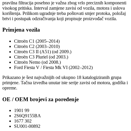
pravilna filtracija posebno je važna zbog vrlo preciznih komponenti
visokog pritiska. Interval zamjene zavisi od vozila, motora i uslova
korištenja. Prilikom ugradnje treba poštovati smjer protoka, položaj
brtvi i postupak odzračivanja koji propisuje proizvođač vozila.
Primjena vozila
Citroën C1 (2005–2014)
Citroën C2 (2003–2010)
Citroën C3 II (A51) (od 2009.)
Citroën C3 Pluriel (od 2003.)
Citroën Nemo (od 2008.)
Ford Fiesta V / Fiesta Mk VI (2002–2012)
Prikazano je šest najvažnijih od ukupno 18 katalogiziranih grupa
primjene. Tačna izvedba unutar iste serije zavisi od motora, godišta i
opreme.
OE / OEM brojevi za poređenje
1901 99
2S6Q9155BA
1677 302
SU001-00892