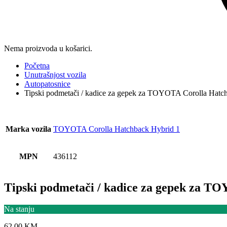
Nema proizvoda u košarici.
Početna
Unutrašnjost vozila
Autopatosnice
Tipski podmetači / kadice za gepek za TOYOTA Corolla Hat
Marka vozila
TOYOTA Corolla Hatchback Hybrid 1
MPN
436112
Tipski podmetači / kadice za gepek za T
Na stanju
62,00
KM