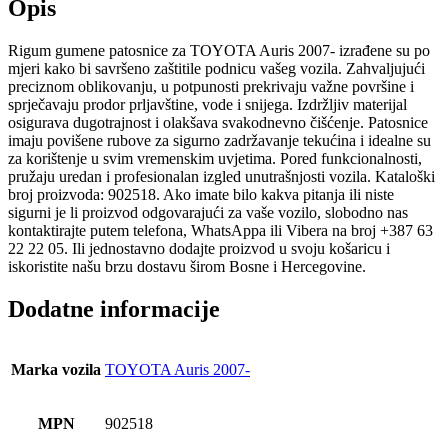
Opis
Rigum gumene patosnice za TOYOTA Auris 2007- izrađene su po
mjeri kako bi savršeno zaštitile podnicu vašeg vozila. Zahvaljujući
preciznom oblikovanju, u potpunosti prekrivaju važne površine i
sprječavaju prodor prljavštine, vode i snijega. Izdržljiv materijal
osigurava dugotrajnost i olakšava svakodnevno čišćenje. Patosnice
imaju povišene rubove za sigurno zadržavanje tekućina i idealne su
za korištenje u svim vremenskim uvjetima. Pored funkcionalnosti,
pružaju uredan i profesionalan izgled unutrašnjosti vozila. Kataloški
broj proizvoda: 902518. Ako imate bilo kakva pitanja ili niste
sigurni je li proizvod odgovarajući za vaše vozilo, slobodno nas
kontaktirajte putem telefona, WhatsAppa ili Vibera na broj +387 63
22 22 05. Ili jednostavno dodajte proizvod u svoju košaricu i
iskoristite našu brzu dostavu širom Bosne i Hercegovine.
Dodatne informacije
Marka vozila
TOYOTA Auris 2007-
MPN
902518