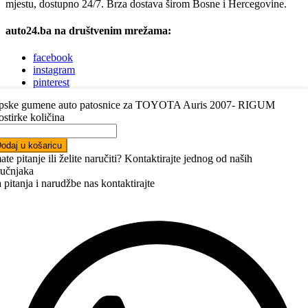
mjestu, dostupno 24/7. Brza dostava širom Bosne i Hercegovine.
auto24.ba na društvenim mrežama:
facebook
instagram
pinterest
youtube
pske gumene auto patosnice za TOYOTA Auris 2007- RIGUM
linkedin
ostirke količina
Trebate pomoć pri odabiru autodijelova?
odaj u košaricu
ate pitanje ili želite naručiti? Kontaktirajte jednog od naših
Jednostavno nas kontaktirajte putem telefona, Vibera, WhatsAppa ili
ručnjaka
nam napišite e-mail.
Javit ćemo vam se ubrzo.
 pitanja i narudžbe nas kontaktirajte
+387 63 22 22 05
kontakt@auto24.ba
Auto dijelovi Bosna i Hercegovina
Auto dijelovi Sarajevo
Auto dijelovi Banja Luka
Auto dijelovi Mostar