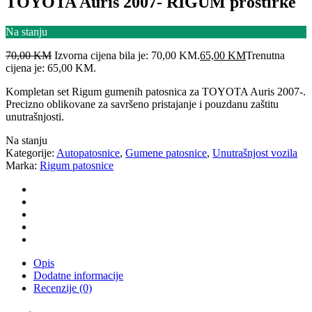
TOYOTA Auris 2007- RIGUM prostirke
Na stanju
70,00
KM
Izvorna cijena bila je: 70,00 KM.
65,00
KM
Trenutna
cijena je: 65,00 KM.
Kompletan set Rigum gumenih patosnica za TOYOTA Auris 2007-.
Precizno oblikovane za savršeno pristajanje i pouzdanu zaštitu
unutrašnjosti.
Na stanju
Kategorije:
Autopatosnice
,
Gumene patosnice
,
Unutrašnjost vozila
Marka:
Rigum patosnice
Opis
Dodatne informacije
Recenzije (0)