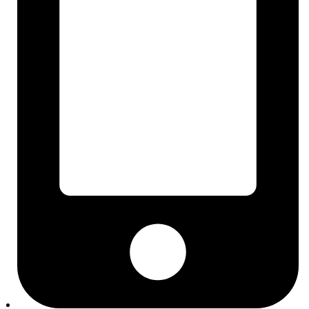
Broj šasije (VIN)
OE / OEM broj dijela
ECE R90 homologacija
Oznaka motora i mjenjača
PR-kodovi (VW grupa)
Dimenzije guma i indeksi
ETN oznaka akumulatora
Blog
Često postavljana pitanja
Izbornik kategorije
Rezervni dijelovi
Motor i dijelovi motora
Setovi zupčastog remena
Mikro remeni, natezači i remenice
Brtve i semerinzi
Usisne grane
Poklopci glave motora
Kvačila i zamajci
Setovi kvačila
Sustav hlađenja
Termostati i kućišta
Vodene pumpe
Grijanje i klima