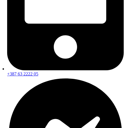
Zaštita laka
Detailing pribor i alati
Krpe i ručnici
Aplikatori, spužve i četke
Polirni jastučići i pribor
Unutarnje čišćenje
Njega kože i tekstila
Njega plastike i kokpita
Vanjsko čišćenje i zaštita
Pranje vozila
Čišćenje naplataka i njega guma
Čišćenje i zaštita stakla
Mirisi za auto
Pribor i alati za servisiranje
+387 63 2222 05
Dizalice i podupirači
Alati i mjerna oprema
Brtvene mase i silikoni
Tehnička sredstva i sprejevi
Obavezna oprema
Najprodavaniji proizvodi
100 najboljih ponuda na sniženju
Novi dolasci
novo
Copyright 2026 © AUTO24 - Sva prava pridržana.