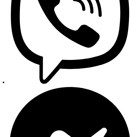
Politika privatnosti
Uvjeti poslovanja
Praćenje narudžbi
Copyright 2026 © AUTO24 - Sva prava pridržana.
Trgovina
Pretraga
Kategorije
Glavni izbornik
Početna
Trgovina
Proizvodi
Svi proizvodi
Novi dijelovi
Originalni dijelovi
Zamjenski dijelovi