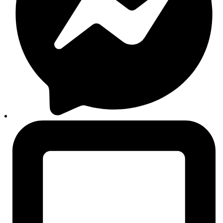
Auto oprema
Setovi i paketi
Izdvojeno
Akumulatori
Autokozmetika
Aditivi
Filteri
Autopatosnice
Motorna ulja
Brendovi
Svi brendovi
Liqui Moly
Bosch
Sonax
Castrol
Mobil
Rigum
Auto24
O nama
Košarica
Plaćanje
Moj korisnički račun
Praćenje narudžbi
Alati za vozače
Centar znanja