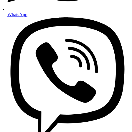
Ulja za mjenjače i hidrauliku
Ulja za automatske mjenjače
Ulja za manualne mjenjače
WhatsApp
Hidraulična ulja
Tekućina za servo upravljač
Aditivi
Aditivi za benzin
Aditivi za dizel motore
Aditivi za ulje i mjenjače
Setovi i paketi
Setovi za mali servis
Setovi za veliki servis
Setovi za servis automatskog mjenjača
Gume i felge
Felge
Gume
Ljetne gume
Zimske gume
Cjelogodišnje gume
Pribor za gume i felge
Ovjes i upravljanje
Amortizeri
Ovjes
Ramena, kugle i spone
Stabilizatori i čahure