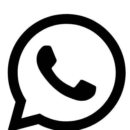
Kompresori klime
Kondenzatori / hladnjaci klime
Sustav ispuha
Sustav napajanja gorivom
Pogon
Filteri
Filteri goriva
Filteri ulja
Filteri zraka
Kabinski filteri
Specijalni filteri
Kočnice
Kočione pločice
Kočioni diskovi
Kočiona hidraulika
ABS senzori
Tekućine i maziva
Antifriz i rashladne tekućine
Kočiona tekućina
Tekućina za stakla
Mazivne masti
Motorna ulja
Za osobna vozila
Za motocikle
Za teretna vozila