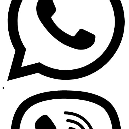
Auto dijelovi Zenica
Auto dijelovi Tuzla
Auto dijelovi Grude
Služba za korisnike
Centar za pomoć
Centar znanja
Alati za vozače
Korisnički račun
Praćenje narudžbi
Moje narudžbe
Politika privatnosti
Uvjeti poslovanja
Informacije o trgovini
O nama – Auto24
Najprodavanije
Najnoviji proizvodi
Novi popusti
Svi autodijelovi i dodatna oprema
Sve za auto na jednom mjestu!
Besplatna dostava za sve narudžbe iznad 150 KM