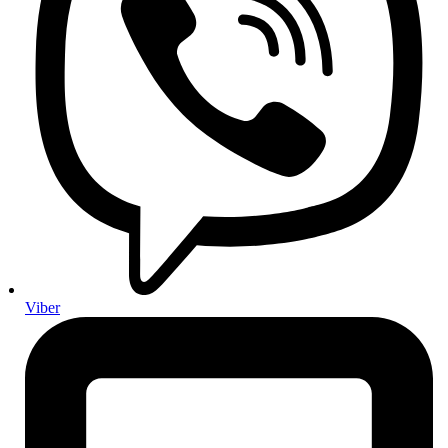
Setovi za mali servis
Setovi za veliki servis
Setovi za servis automatskog mjenjača
Gume i felge
Felge
Gume
Ljetne gume
Zimske gume
Cjelogodišnje gume
Pribor za gume i felge
Ovjes i upravljanje
Amortizeri
Ovjes
Ramena, kugle i spone
Stabilizatori i čahure
Sustav upravljanja
Elektronika i električni dijelovi
Viber
Akumulatori i punjenje
Akumulatori za osobna vozila
Kamionski akumulatori
Rasvjeta i signalizacija
Paljenje i žarenje
Antene i audio oprema
Senzori i osjetnici
Prekidači, releji i upravljačka elektronika