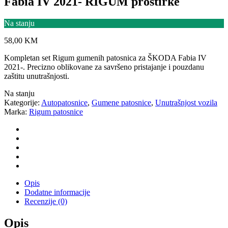
Fabia IV 2021- RIGUM prostirke
Na stanju
58,00
KM
Kompletan set Rigum gumenih patosnica za ŠKODA Fabia IV
2021-. Precizno oblikovane za savršeno pristajanje i pouzdanu
zaštitu unutrašnjosti.
Na stanju
Kategorije:
Autopatosnice
,
Gumene patosnice
,
Unutrašnjost vozila
Marka:
Rigum patosnice
Opis
Dodatne informacije
Recenzije (0)
Opis