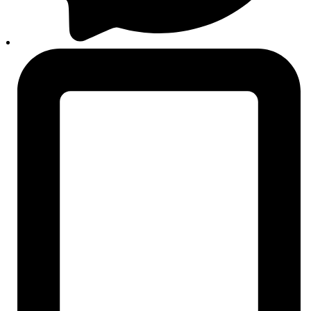
Svi brendovi
Liqui Moly
Bosch
Sonax
Castrol
Mobil
Rigum
Auto24
O nama
Košarica
Plaćanje
Moj korisnički račun
Praćenje narudžbi
Alati za vozače
Centar znanja
Broj šasije (VIN)
OE / OEM broj dijela
ECE R90 homologacija
Oznaka motora i mjenjača
PR-kodovi (VW grupa)
Dimenzije guma i indeksi
ETN oznaka akumulatora
Blog
Često postavljana pitanja