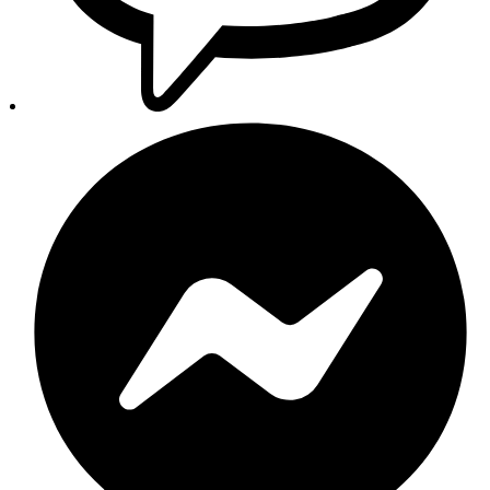
Trgovina
Pretraga
Kategorije
Glavni izbornik
Početna
Trgovina
Proizvodi
Svi proizvodi
Novi dijelovi
Originalni dijelovi
Zamjenski dijelovi
Auto oprema
Setovi i paketi
Izdvojeno
Akumulatori
Autokozmetika
Aditivi
Filteri
Autopatosnice
Motorna ulja
Brendovi