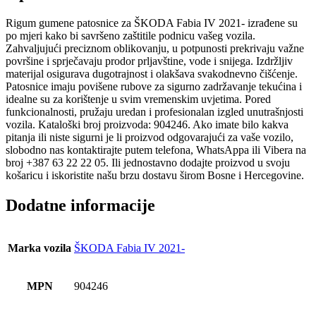
Rigum gumene patosnice za ŠKODA Fabia IV 2021- izrađene su
po mjeri kako bi savršeno zaštitile podnicu vašeg vozila.
Zahvaljujući preciznom oblikovanju, u potpunosti prekrivaju važne
površine i sprječavaju prodor prljavštine, vode i snijega. Izdržljiv
materijal osigurava dugotrajnost i olakšava svakodnevno čišćenje.
Patosnice imaju povišene rubove za sigurno zadržavanje tekućina i
idealne su za korištenje u svim vremenskim uvjetima. Pored
funkcionalnosti, pružaju uredan i profesionalan izgled unutrašnjosti
vozila. Kataloški broj proizvoda: 904246. Ako imate bilo kakva
pitanja ili niste sigurni je li proizvod odgovarajući za vaše vozilo,
slobodno nas kontaktirajte putem telefona, WhatsAppa ili Vibera na
broj +387 63 22 22 05. Ili jednostavno dodajte proizvod u svoju
košaricu i iskoristite našu brzu dostavu širom Bosne i Hercegovine.
Dodatne informacije
Marka vozila
ŠKODA Fabia IV 2021-
MPN
904246