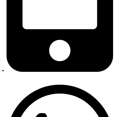
Izbornik kategorije
Rezervni dijelovi
Motor i dijelovi motora
Setovi zupčastog remena
Mikro remeni, natezači i remenice
Brtve i semerinzi
Usisne grane
Poklopci glave motora
Kvačila i zamajci
Setovi kvačila
Sustav hlađenja
Termostati i kućišta
Vodene pumpe
Grijanje i klima
Kompresori klime
Kondenzatori / hladnjaci klime
Sustav ispuha
Sustav napajanja gorivom
Pogon
Filteri
Filteri goriva
Filteri ulja
Filteri zraka
Kabinski filteri