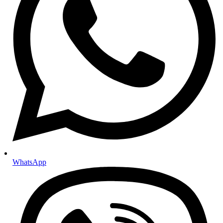
Specijalni filteri
Kočnice
Kočione pločice
Kočioni diskovi
Kočiona hidraulika
ABS senzori
Tekućine i maziva
Antifriz i rashladne tekućine
Kočiona tekućina
Tekućina za stakla
Mazivne masti
Motorna ulja
Za osobna vozila
Za motocikle
Za teretna vozila
Ulja za mjenjače i hidrauliku
Ulja za automatske mjenjače
Ulja za manualne mjenjače
WhatsApp
Hidraulična ulja
Tekućina za servo upravljač
Aditivi
Aditivi za benzin
Aditivi za dizel motore
Aditivi za ulje i mjenjače
Setovi i paketi