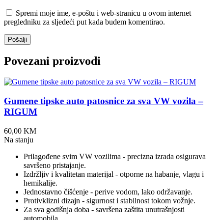
Spremi moje ime, e-poštu i web-stranicu u ovom internet
pregledniku za sljedeći put kada budem komentirao.
Povezani proizvodi
Gumene tipske auto patosnice za sva VW vozila –
RIGUM
60,00
KM
Na stanju
Prilagođene svim VW vozilima - precizna izrada osigurava
savršeno pristajanje.
Izdržljiv i kvalitetan materijal - otporne na habanje, vlagu i
hemikalije.
Jednostavno čišćenje - perive vodom, lako održavanje.
Protivklizni dizajn - sigurnost i stabilnost tokom vožnje.
Za sva godišnja doba - savršena zaštita unutrašnjosti
automobila.