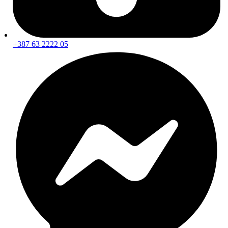
Čišćenje naplataka i njega guma
Čišćenje i zaštita stakla
Mirisi za auto
Pribor i alati za servisiranje
+387 63 2222 05
Dizalice i podupirači
Alati i mjerna oprema
Brtvene mase i silikoni
Tehnička sredstva i sprejevi
Obavezna oprema
Najprodavaniji proizvodi
100 najboljih ponuda na sniženju
Novi dolasci
novo
Copyright 2026 © AUTO24 - Sva prava pridržana.
Šta tražite na Auto24?
Kontaktirajte nas!
Za pitanja i narudžbe
Jednostavno nas kontaktirajte - rado ćemo vam pomoći!