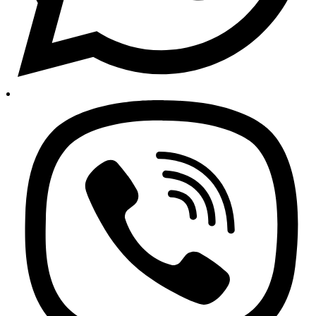
Korisnički račun
Praćenje narudžbi
Moje narudžbe
Politika privatnosti
Uvjeti poslovanja
Informacije o trgovini
O nama – Auto24
Najprodavanije
Najnoviji proizvodi
Novi popusti
Svi autodijelovi i dodatna oprema
Sve za auto na jednom mjestu!
Besplatna dostava za sve narudžbe iznad 150 KM
Politika privatnosti
Uvjeti poslovanja
Praćenje narudžbi
Copyright 2026 © AUTO24 - Sva prava pridržana.