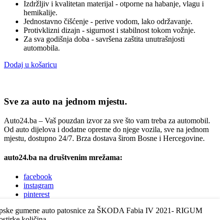
Izdržljiv i kvalitetan materijal - otporne na habanje, vlagu i
hemikalije.
Jednostavno čišćenje - perive vodom, lako održavanje.
Protivklizni dizajn - sigurnost i stabilnost tokom vožnje.
Za sva godišnja doba - savršena zaštita unutrašnjosti
automobila.
Dodaj u košaricu
Sve za auto na jednom mjestu.
Auto24.ba – Vaš pouzdan izvor za sve što vam treba za automobil.
Od auto dijelova i dodatne opreme do njege vozila, sve na jednom
mjestu, dostupno 24/7. Brza dostava širom Bosne i Hercegovine.
auto24.ba na društvenim mrežama:
facebook
instagram
pinterest
youtube
pske gumene auto patosnice za ŠKODA Fabia IV 2021- RIGUM
linkedin
ostirke količina