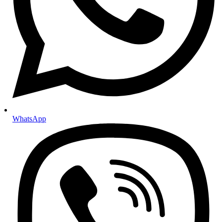
ABS senzori
Tekućine i maziva
Antifriz i rashladne tekućine
Kočiona tekućina
Tekućina za stakla
Mazivne masti
Motorna ulja
Za osobna vozila
Za motocikle
Za teretna vozila
Ulja za mjenjače i hidrauliku
Ulja za automatske mjenjače
Ulja za manualne mjenjače
WhatsApp
Hidraulična ulja
Tekućina za servo upravljač
Aditivi
Aditivi za benzin
Aditivi za dizel motore
Aditivi za ulje i mjenjače
Setovi i paketi
Setovi za mali servis
Setovi za veliki servis
Setovi za servis automatskog mjenjača
Gume i felge
Felge