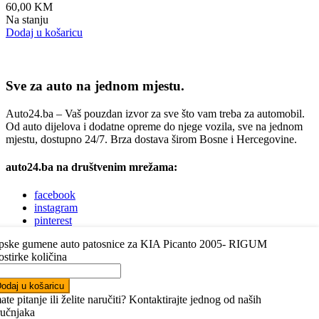
60,00
KM
Na stanju
Dodaj u košaricu
Sve za auto na jednom mjestu.
Auto24.ba – Vaš pouzdan izvor za sve što vam treba za automobil.
Od auto dijelova i dodatne opreme do njege vozila, sve na jednom
mjestu, dostupno 24/7. Brza dostava širom Bosne i Hercegovine.
auto24.ba na društvenim mrežama:
facebook
instagram
pinterest
youtube
pske gumene auto patosnice za KIA Picanto 2005- RIGUM
linkedin
ostirke količina
Trebate pomoć pri odabiru autodijelova?
odaj u košaricu
ate pitanje ili želite naručiti? Kontaktirajte jednog od naših
Jednostavno nas kontaktirajte putem telefona, Vibera, WhatsAppa ili
ručnjaka
nam napišite e-mail.
Javit ćemo vam se ubrzo.