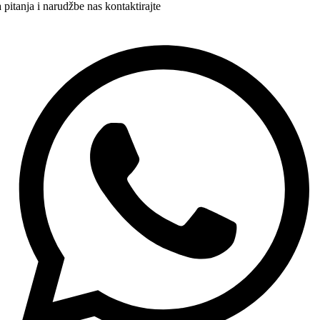
 pitanja i narudžbe nas kontaktirajte
+387 63 22 22 05
kontakt@auto24.ba
Auto dijelovi Bosna i Hercegovina
Auto dijelovi Sarajevo
Auto dijelovi Banja Luka
Auto dijelovi Mostar
Auto dijelovi Zenica
Auto dijelovi Tuzla
Auto dijelovi Grude
Služba za korisnike
Centar za pomoć
Centar znanja
Alati za vozače
Korisnički račun
Praćenje narudžbi
Moje narudžbe
Politika privatnosti
Uvjeti poslovanja