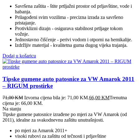
Savršena zaštita - štite prtljažni prostor od prljavštine, vode i
habanja.
Prilagođeni svim vozilima - precizna izrada za savršeno
pristajanje.
Protivklizni dizajn - osigurava stabilnost prtljage tokom
vožnje.
Jednostavno čišćenje - perivi vodom i otporni na hemikalije.
Izdržljiv materijal - kvalitetna guma dugog vijeka trajanja.
Dodaj u košaricu
Tipske gumene auto patosnice za VW Amarok 2011
– RIGUM prostirke
71,00
KM
Izvorna cijena bila je: 71,00 KM.
66,00
KM
Trenutna
cijena je: 66,00 KM.
Na stanju
Tipske gumene patosnice izrađene po mjeri za VW Amarok (od
2011), idealne za svakodnevnu zaštitu unutrašnjosti.
po mjeri za Amarok 2011+
visoki rubovi za zaštitu od tečnosti i prljavštine