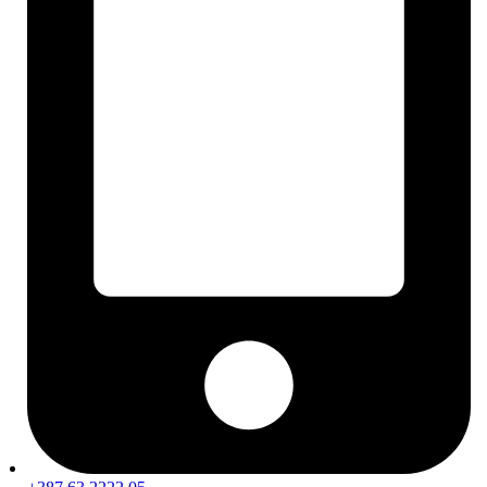
Unutrašnjost vozila
Kontrole i komande
Sjedala i tapeciranje
Autopatosnice
Gumene patosnice
Tekstilne patosnice
Podmetači i kadice za gepek / prtljažnik
Autokozmetika i čišćenje
Poliranje i obnova
Politure i paste
Zaštita laka
Detailing pribor i alati
Krpe i ručnici
Aplikatori, spužve i četke
Polirni jastučići i pribor
Unutarnje čišćenje
Njega kože i tekstila
Njega plastike i kokpita
Vanjsko čišćenje i zaštita
Pranje vozila
Čišćenje naplataka i njega guma
Čišćenje i zaštita stakla
Mirisi za auto
Pribor i alati za servisiranje