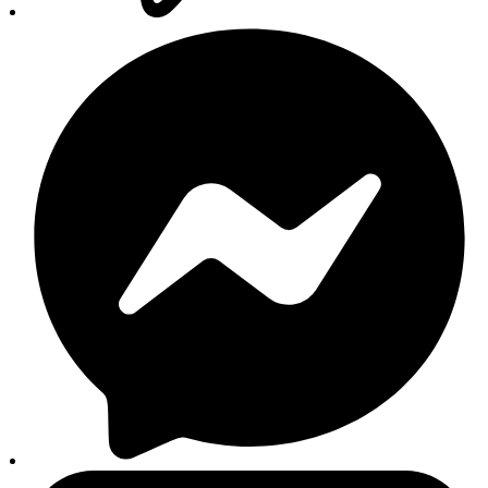
Glavni izbornik
Početna
Trgovina
Proizvodi
Svi proizvodi
Novi dijelovi
Originalni dijelovi
Zamjenski dijelovi
Auto oprema
Setovi i paketi
Izdvojeno
Akumulatori
Autokozmetika
Aditivi
Filteri
Autopatosnice
Motorna ulja
Brendovi
Svi brendovi
Liqui Moly
Bosch
Sonax
Castrol