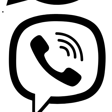
Informacije o trgovini
O nama – Auto24
Najprodavanije
Najnoviji proizvodi
Novi popusti
Svi autodijelovi i dodatna oprema
Sve za auto na jednom mjestu!
Besplatna dostava za sve narudžbe iznad 150 KM
Politika privatnosti
Uvjeti poslovanja
Praćenje narudžbi
Copyright 2026 © AUTO24 - Sva prava pridržana.
Trgovina
Pretraga
Kategorije