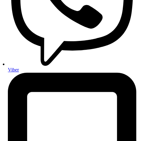
Gume
Ljetne gume
Zimske gume
Cjelogodišnje gume
Pribor za gume i felge
Ovjes i upravljanje
Amortizeri
Ovjes
Ramena, kugle i spone
Stabilizatori i čahure
Sustav upravljanja
Elektronika i električni dijelovi
Viber
Akumulatori i punjenje
Akumulatori za osobna vozila
Kamionski akumulatori
Rasvjeta i signalizacija
Paljenje i žarenje
Antene i audio oprema
Senzori i osjetnici
Prekidači, releji i upravljačka elektronika
Karoserija i vanjski dijelovi
Brisači i prskalice
Karoserijski dijelovi i pričvrsni elementi
Ogledala i stakla
Brave, podizači i mehanizmi vrata