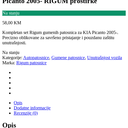
Picanto 2005- RIGUM prostirke
Na stanju
58,00
KM
Kompletan set Rigum gumenih patosnica za KIA Picanto 2005-.
Precizno oblikovane za savršeno pristajanje i pouzdanu zaštitu
unutrašnjosti.
Na stanju
Kategorije:
Autopatosnice
,
Gumene patosnice
,
Unutrašnjost vozila
Marka:
Rigum patosnice
Opis
Dodatne informacije
Recenzije (0)
Opis