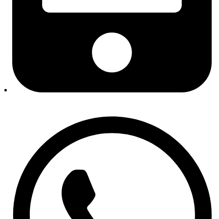
Mikro remeni, natezači i remenice
Brtve i semerinzi
Usisne grane
Poklopci glave motora
Kvačila i zamajci
Setovi kvačila
Sustav hlađenja
Termostati i kućišta
Vodene pumpe
Grijanje i klima
Kompresori klime
Kondenzatori / hladnjaci klime
Sustav ispuha
Sustav napajanja gorivom
Pogon
Filteri
Filteri goriva
Filteri ulja
Filteri zraka
Kabinski filteri
Specijalni filteri
Kočnice
Kočione pločice
Kočioni diskovi
Kočiona hidraulika