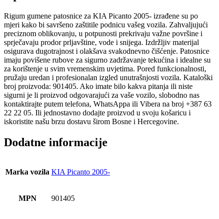
Rigum gumene patosnice za KIA Picanto 2005- izrađene su po
mjeri kako bi savršeno zaštitile podnicu vašeg vozila. Zahvaljujući
preciznom oblikovanju, u potpunosti prekrivaju važne površine i
sprječavaju prodor prljavštine, vode i snijega. Izdržljiv materijal
osigurava dugotrajnost i olakšava svakodnevno čišćenje. Patosnice
imaju povišene rubove za sigurno zadržavanje tekućina i idealne su
za korištenje u svim vremenskim uvjetima. Pored funkcionalnosti,
pružaju uredan i profesionalan izgled unutrašnjosti vozila. Kataloški
broj proizvoda: 901405. Ako imate bilo kakva pitanja ili niste
sigurni je li proizvod odgovarajući za vaše vozilo, slobodno nas
kontaktirajte putem telefona, WhatsAppa ili Vibera na broj +387 63
22 22 05. Ili jednostavno dodajte proizvod u svoju košaricu i
iskoristite našu brzu dostavu širom Bosne i Hercegovine.
Dodatne informacije
Marka vozila
KIA Picanto 2005-
MPN
901405