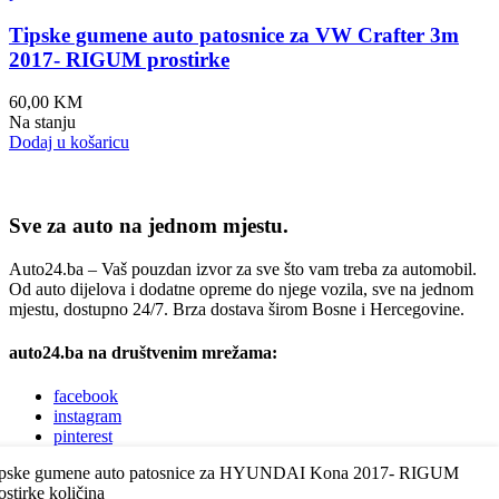
Tipske gumene auto patosnice za VW Crafter 3m
2017- RIGUM prostirke
60,00
KM
Na stanju
Dodaj u košaricu
Sve za auto na jednom mjestu.
Auto24.ba – Vaš pouzdan izvor za sve što vam treba za automobil.
Od auto dijelova i dodatne opreme do njege vozila, sve na jednom
mjestu, dostupno 24/7. Brza dostava širom Bosne i Hercegovine.
auto24.ba na društvenim mrežama:
facebook
instagram
pinterest
youtube
ipske gumene auto patosnice za HYUNDAI Kona 2017- RIGUM
linkedin
ostirke količina