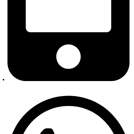
Izbornik kategorije
Rezervni dijelovi
Motor i dijelovi motora
Setovi zupčastog remena
Mikro remeni, natezači i remenice
Brtve i semerinzi
Usisne grane
Poklopci glave motora
Kvačila i zamajci
Setovi kvačila
Sustav hlađenja
Termostati i kućišta
Vodene pumpe
Grijanje i klima
Kompresori klime
Kondenzatori / hladnjaci klime
Sustav ispuha
Sustav napajanja gorivom
Pogon
Filteri
Filteri goriva
Filteri ulja
Filteri zraka
Kabinski filteri