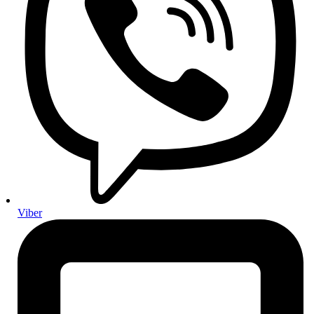
Setovi za mali servis
Setovi za veliki servis
Setovi za servis automatskog mjenjača
Gume i felge
Felge
Gume
Ljetne gume
Zimske gume
Cjelogodišnje gume
Pribor za gume i felge
Ovjes i upravljanje
Amortizeri
Ovjes
Ramena, kugle i spone
Stabilizatori i čahure
Sustav upravljanja
Elektronika i električni dijelovi
Viber
Akumulatori i punjenje
Akumulatori za osobna vozila
Kamionski akumulatori
Rasvjeta i signalizacija
Paljenje i žarenje
Antene i audio oprema
Senzori i osjetnici
Prekidači, releji i upravljačka elektronika