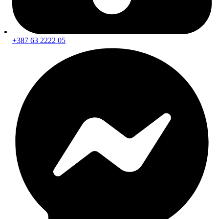
Čišćenje naplataka i njega guma
Čišćenje i zaštita stakla
Mirisi za auto
Pribor i alati za servisiranje
+387 63 2222 05
Dizalice i podupirači
Alati i mjerna oprema
Brtvene mase i silikoni
Tehnička sredstva i sprejevi
Obavezna oprema
Najprodavaniji proizvodi
100 najboljih ponuda na sniženju
Novi dolasci
novo
Copyright 2026 © AUTO24 - Sva prava pridržana.
Šta tražite na Auto24?
Kontaktirajte nas!
Za pitanja i narudžbe
Jednostavno nas kontaktirajte - rado ćemo vam pomoći!