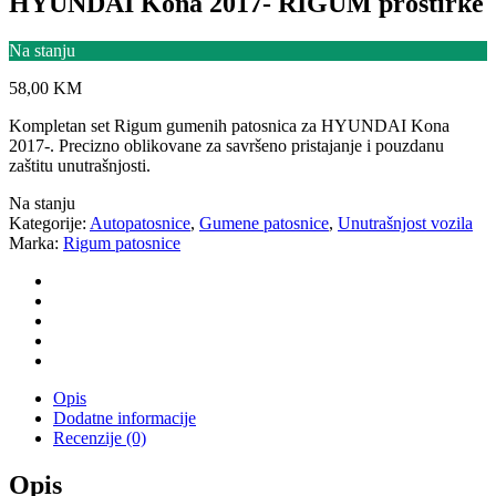
HYUNDAI Kona 2017- RIGUM prostirke
Na stanju
58,00
KM
Kompletan set Rigum gumenih patosnica za HYUNDAI Kona
2017-. Precizno oblikovane za savršeno pristajanje i pouzdanu
zaštitu unutrašnjosti.
Na stanju
Kategorije:
Autopatosnice
,
Gumene patosnice
,
Unutrašnjost vozila
Marka:
Rigum patosnice
Opis
Dodatne informacije
Recenzije (0)
Opis