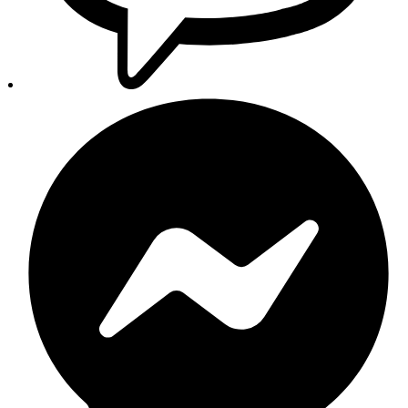
Trgovina
Pretraga
Kategorije
Glavni izbornik
Početna
Trgovina
Proizvodi
Svi proizvodi
Novi dijelovi
Originalni dijelovi
Zamjenski dijelovi
Auto oprema
Setovi i paketi
Izdvojeno
Akumulatori
Autokozmetika
Aditivi
Filteri
Autopatosnice
Motorna ulja
Brendovi