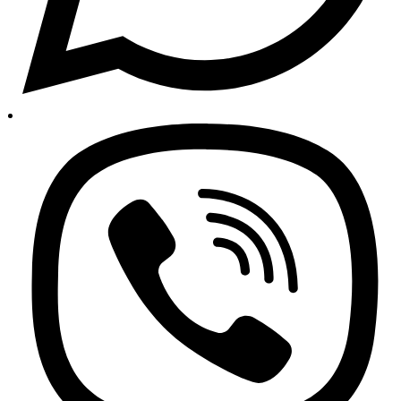
Praćenje narudžbi
Moje narudžbe
Politika privatnosti
Uvjeti poslovanja
Informacije o trgovini
O nama – Auto24
Najprodavanije
Najnoviji proizvodi
Novi popusti
Svi autodijelovi i dodatna oprema
Sve za auto na jednom mjestu!
Besplatna dostava za sve narudžbe iznad 150 KM
Politika privatnosti
Uvjeti poslovanja
Praćenje narudžbi
Copyright 2026 © AUTO24 - Sva prava pridržana.