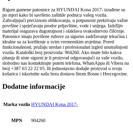
Rigum gumene patosnice za HYUNDAI Kona 2017- izrađene su
po mjeri kako bi savršeno zaštitile podnicu vašeg vozila.
Zahvaljujući preciznom oblikovanju, u potpunosti prekrivaju važne
površine i sprječavaju prodor prljavštine, vode i snijega. Izdržljiv
materijal osigurava dugotrajnost i olakšava svakodnevno čišćenje.
Patosnice imaju povišene rubove za sigurno zadržavanje tekućina i
idealne su za korištenje u svim vremenskim uvjetima. Pored
funkcionalnosti, pružaju uredan i profesionalan izgled unutrašnjosti
vozila. Kataloški broj proizvoda: 904260. Ako imate bilo kakva
pitanja ili niste sigurni je li proizvod odgovarajući za vaše vozilo,
slobodno nas kontaktirajte putem telefona, WhatsAppa ili Vibera na
broj +387 63 22 22 05. Ili jednostavno dodajte proizvod u svoju
košaricu i iskoristite našu brzu dostavu širom Bosne i Hercegovine.
Dodatne informacije
Marka vozila
HYUNDAI Kona 2017-
MPN
904260