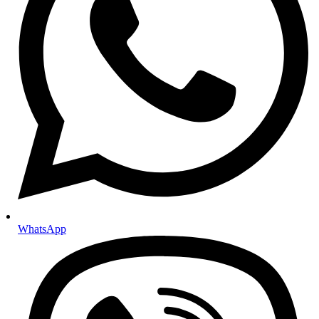
Specijalni filteri
Kočnice
Kočione pločice
Kočioni diskovi
Kočiona hidraulika
ABS senzori
Tekućine i maziva
Antifriz i rashladne tekućine
Kočiona tekućina
Tekućina za stakla
Mazivne masti
Motorna ulja
Za osobna vozila
Za motocikle
Za teretna vozila
Ulja za mjenjače i hidrauliku
Ulja za automatske mjenjače
Ulja za manualne mjenjače
WhatsApp
Hidraulična ulja
Tekućina za servo upravljač
Aditivi
Aditivi za benzin
Aditivi za dizel motore
Aditivi za ulje i mjenjače
Setovi i paketi