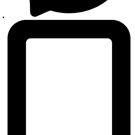
Svi brendovi
Liqui Moly
Bosch
Sonax
Castrol
Mobil
Rigum
Auto24
O nama
Košarica
Plaćanje
Moj korisnički račun
Praćenje narudžbi
Alati za vozače
Centar znanja
Broj šasije (VIN)
OE / OEM broj dijela
ECE R90 homologacija
Oznaka motora i mjenjača
PR-kodovi (VW grupa)
Dimenzije guma i indeksi
ETN oznaka akumulatora
Blog
Često postavljana pitanja