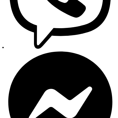
Copyright 2026 © AUTO24 - Sva prava pridržana.
Trgovina
Pretraga
Kategorije
Glavni izbornik
Početna
Trgovina
Proizvodi
Svi proizvodi
Novi dijelovi
Originalni dijelovi
Zamjenski dijelovi
Auto oprema
Setovi i paketi
Izdvojeno
Akumulatori
Autokozmetika