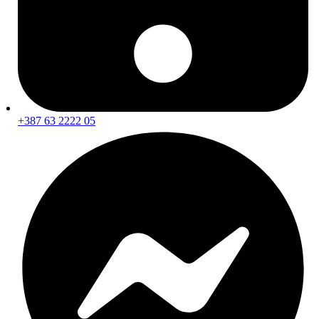
Unutarnje čišćenje
Njega kože i tekstila
Njega plastike i kokpita
Vanjsko čišćenje i zaštita
Pranje vozila
Čišćenje naplataka i njega guma
Čišćenje i zaštita stakla
Mirisi za auto
Pribor i alati za servisiranje
+387 63 2222 05
Dizalice i podupirači
Alati i mjerna oprema
Brtvene mase i silikoni
Tehnička sredstva i sprejevi
Obavezna oprema
Najprodavaniji proizvodi
100 najboljih ponuda na sniženju
Novi dolasci
novo
Copyright 2026 © AUTO24 - Sva prava pridržana.
Šta tražite na Auto24?
Kontaktirajte nas!