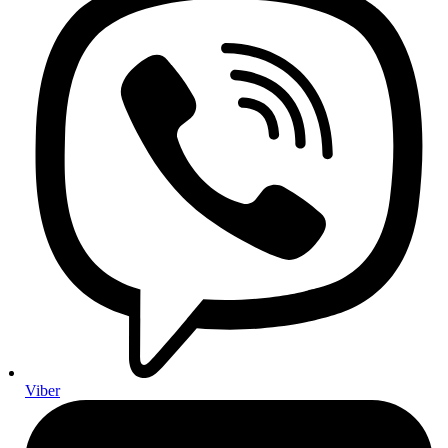
Aditivi
Aditivi za benzin
Aditivi za dizel motore
Aditivi za ulje i mjenjače
Setovi i paketi
Setovi za mali servis
Setovi za veliki servis
Setovi za servis automatskog mjenjača
Gume i felge
Felge
Gume
Ljetne gume
Zimske gume
Cjelogodišnje gume
Pribor za gume i felge
Ovjes i upravljanje
Amortizeri
Ovjes
Ramena, kugle i spone
Stabilizatori i čahure
Sustav upravljanja
Elektronika i električni dijelovi
Viber
Akumulatori i punjenje
Akumulatori za osobna vozila
Kamionski akumulatori