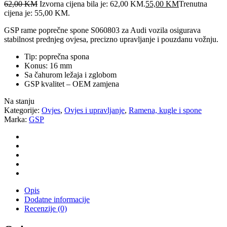
62,00
KM
Izvorna cijena bila je: 62,00 KM.
55,00
KM
Trenutna
cijena je: 55,00 KM.
GSP rame poprečne spone S060803 za Audi vozila osigurava
stabilnost prednjeg ovjesa, precizno upravljanje i pouzdanu vožnju.
Tip: poprečna spona
Konus: 16 mm
Sa čahurom ležaja i zglobom
GSP kvalitet – OEM zamjena
Na stanju
Kategorije:
Ovjes
,
Ovjes i upravljanje
,
Ramena, kugle i spone
Marka:
GSP
Opis
Dodatne informacije
Recenzije (0)