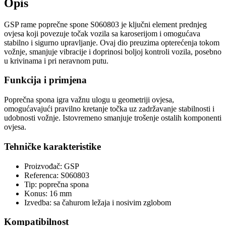
Opis
GSP rame poprečne spone S060803 je ključni element prednjeg
ovjesa koji povezuje točak vozila sa karoserijom i omogućava
stabilno i sigurno upravljanje. Ovaj dio preuzima opterećenja tokom
vožnje, smanjuje vibracije i doprinosi boljoj kontroli vozila, posebno
u krivinama i pri neravnom putu.
Funkcija i primjena
Poprečna spona igra važnu ulogu u geometriji ovjesa,
omogućavajući pravilno kretanje točka uz zadržavanje stabilnosti i
udobnosti vožnje. Istovremeno smanjuje trošenje ostalih komponenti
ovjesa.
Tehničke karakteristike
Proizvođač: GSP
Referenca: S060803
Tip: poprečna spona
Konus: 16 mm
Izvedba: sa čahurom ležaja i nosivim zglobom
Kompatibilnost