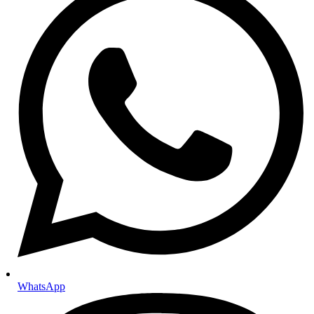
Filteri
Filteri goriva
Filteri ulja
Filteri zraka
Kabinski filteri
Specijalni filteri
Kočnice
Kočione pločice
Kočioni diskovi
Kočiona hidraulika
ABS senzori
Tekućine i maziva
Antifriz i rashladne tekućine
Kočiona tekućina
Tekućina za stakla
Mazivne masti
Motorna ulja
Za osobna vozila
Za motocikle
Za teretna vozila
Ulja za mjenjače i hidrauliku
Ulja za automatske mjenjače
Ulja za manualne mjenjače
WhatsApp
Hidraulična ulja
Tekućina za servo upravljač