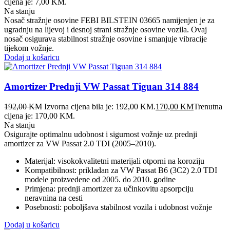
cijena je: 7,00 KM.
Na stanju
​Nosač stražnje osovine FEBI BILSTEIN 03665 namijenjen je za
ugradnju na lijevoj i desnoj strani stražnje osovine vozila. Ovaj
nosač osigurava stabilnost stražnje osovine i smanjuje vibracije
tijekom vožnje.
Dodaj u košaricu
Amortizer Prednji VW Passat Tiguan 314 884
192,00
KM
Izvorna cijena bila je: 192,00 KM.
170,00
KM
Trenutna
cijena je: 170,00 KM.
Na stanju
Osigurajte optimalnu udobnost i sigurnost vožnje uz prednji
amortizer za VW Passat 2.0 TDI (2005–2010).
Materijal: visokokvalitetni materijali otporni na koroziju
Kompatibilnost: prikladan za VW Passat B6 (3C2) 2.0 TDI
modele proizvedene od 2005. do 2010. godine
Primjena: prednji amortizer za učinkovitu apsorpciju
neravnina na cesti
Posebnosti: poboljšava stabilnost vozila i udobnost vožnje
Dodaj u košaricu