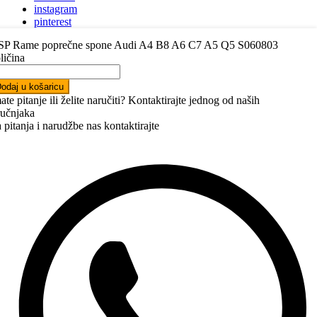
instagram
pinterest
youtube
SP Rame poprečne spone Audi A4 B8 A6 C7 A5 Q5 S060803
linkedin
ličina
Trebate pomoć pri odabiru autodijelova?
odaj u košaricu
ate pitanje ili želite naručiti? Kontaktirajte jednog od naših
Jednostavno nas kontaktirajte putem telefona, Vibera, WhatsAppa ili
ručnjaka
nam napišite e-mail.
Javit ćemo vam se ubrzo.
 pitanja i narudžbe nas kontaktirajte
+387 63 22 22 05
kontakt@auto24.ba
Auto dijelovi Bosna i Hercegovina
Auto dijelovi Sarajevo
Auto dijelovi Banja Luka
Auto dijelovi Mostar
Auto dijelovi Zenica
Auto dijelovi Tuzla
Auto dijelovi Grude
Služba za korisnike