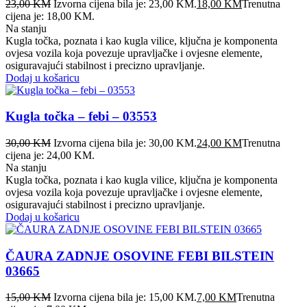
23,00
KM
Izvorna cijena bila je: 23,00 KM.
18,00
KM
Trenutna
cijena je: 18,00 KM.
Na stanju
Kugla točka, poznata i kao kugla vilice, ključna je komponenta
ovjesa vozila koja povezuje upravljačke i ovjesne elemente,
osiguravajući stabilnost i precizno upravljanje.
Dodaj u košaricu
Kugla točka – febi – 03553
30,00
KM
Izvorna cijena bila je: 30,00 KM.
24,00
KM
Trenutna
cijena je: 24,00 KM.
Na stanju
Kugla točka, poznata i kao kugla vilice, ključna je komponenta
ovjesa vozila koja povezuje upravljačke i ovjesne elemente,
osiguravajući stabilnost i precizno upravljanje.
Dodaj u košaricu
ČAURA ZADNJE OSOVINE FEBI BILSTEIN
03665
15,00
KM
Izvorna cijena bila je: 15,00 KM.
7,00
KM
Trenutna