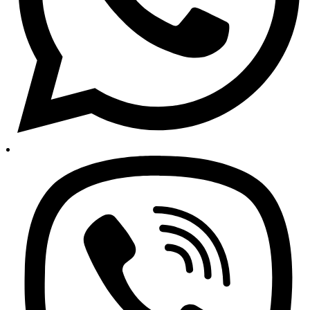
Centar za pomoć
Centar znanja
Alati za vozače
Korisnički račun
Praćenje narudžbi
Moje narudžbe
Politika privatnosti
Uvjeti poslovanja
Informacije o trgovini
O nama – Auto24
Najprodavanije
Najnoviji proizvodi
Novi popusti
Svi autodijelovi i dodatna oprema
Sve za auto na jednom mjestu!
Besplatna dostava za sve narudžbe iznad 150 KM
Politika privatnosti
Uvjeti poslovanja
Praćenje narudžbi