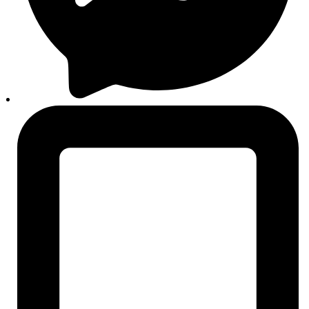
Aditivi
Filteri
Autopatosnice
Motorna ulja
Brendovi
Svi brendovi
Liqui Moly
Bosch
Sonax
Castrol
Mobil
Rigum
Auto24
O nama
Košarica
Plaćanje
Moj korisnički račun
Praćenje narudžbi
Alati za vozače
Centar znanja
Broj šasije (VIN)
OE / OEM broj dijela
ECE R90 homologacija
Oznaka motora i mjenjača
PR-kodovi (VW grupa)