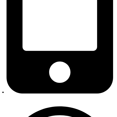
Dimenzije guma i indeksi
ETN oznaka akumulatora
Blog
Često postavljana pitanja
Izbornik kategorije
Rezervni dijelovi
Motor i dijelovi motora
Setovi zupčastog remena
Mikro remeni, natezači i remenice
Brtve i semerinzi
Usisne grane
Poklopci glave motora
Kvačila i zamajci
Setovi kvačila
Sustav hlađenja
Termostati i kućišta
Vodene pumpe
Grijanje i klima
Kompresori klime
Kondenzatori / hladnjaci klime
Sustav ispuha
Sustav napajanja gorivom
Pogon