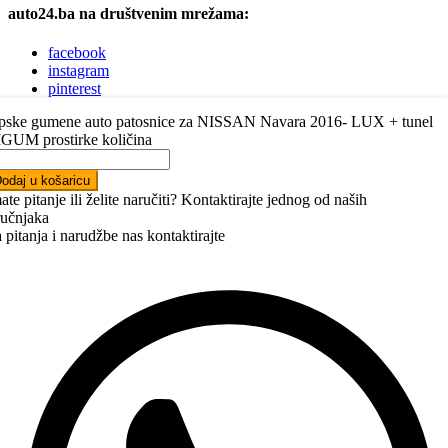
auto24.ba na društvenim mrežama:
facebook
instagram
pinterest
youtube
pske gumene auto patosnice za NISSAN Navara 2016- LUX + tunel
linkedin
GUM prostirke količina
Trebate pomoć pri odabiru autodijelova?
odaj u košaricu
ate pitanje ili želite naručiti? Kontaktirajte jednog od naših
Jednostavno nas kontaktirajte putem telefona, Vibera, WhatsAppa ili
ručnjaka
nam napišite e-mail.
Javit ćemo vam se ubrzo.
 pitanja i narudžbe nas kontaktirajte
+387 63 22 22 05
kontakt@auto24.ba
Auto dijelovi Bosna i Hercegovina
Auto dijelovi Sarajevo
Auto dijelovi Banja Luka
Auto dijelovi Mostar
Auto dijelovi Zenica
Auto dijelovi Tuzla