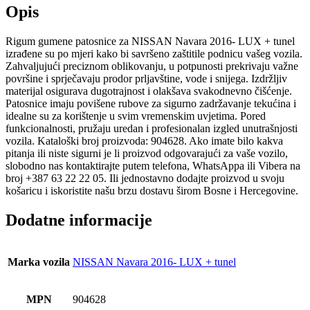
Opis
Rigum gumene patosnice za NISSAN Navara 2016- LUX + tunel
izrađene su po mjeri kako bi savršeno zaštitile podnicu vašeg vozila.
Zahvaljujući preciznom oblikovanju, u potpunosti prekrivaju važne
površine i sprječavaju prodor prljavštine, vode i snijega. Izdržljiv
materijal osigurava dugotrajnost i olakšava svakodnevno čišćenje.
Patosnice imaju povišene rubove za sigurno zadržavanje tekućina i
idealne su za korištenje u svim vremenskim uvjetima. Pored
funkcionalnosti, pružaju uredan i profesionalan izgled unutrašnjosti
vozila. Kataloški broj proizvoda: 904628. Ako imate bilo kakva
pitanja ili niste sigurni je li proizvod odgovarajući za vaše vozilo,
slobodno nas kontaktirajte putem telefona, WhatsAppa ili Vibera na
broj +387 63 22 22 05. Ili jednostavno dodajte proizvod u svoju
košaricu i iskoristite našu brzu dostavu širom Bosne i Hercegovine.
Dodatne informacije
Marka vozila
NISSAN Navara 2016- LUX + tunel
MPN
904628