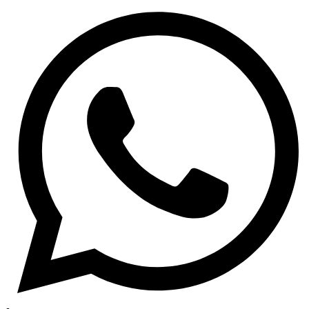
Sustav ispuha
Sustav napajanja gorivom
Pogon
Filteri
Filteri goriva
Filteri ulja
Filteri zraka
Kabinski filteri
Specijalni filteri
Kočnice
Kočione pločice
Kočioni diskovi
Kočiona hidraulika
ABS senzori
Tekućine i maziva
Antifriz i rashladne tekućine
Kočiona tekućina
Tekućina za stakla
Mazivne masti
Motorna ulja
Za osobna vozila
Za motocikle
Za teretna vozila
Ulja za mjenjače i hidrauliku
Ulja za automatske mjenjače