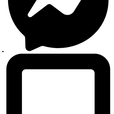
Izdvojeno
Akumulatori
Autokozmetika
Aditivi
Filteri
Autopatosnice
Motorna ulja
Brendovi
Svi brendovi
Liqui Moly
Bosch
Sonax
Castrol
Mobil
Rigum
Auto24
O nama
Košarica
Plaćanje
Moj korisnički račun
Praćenje narudžbi
Alati za vozače
Centar znanja
Broj šasije (VIN)
OE / OEM broj dijela