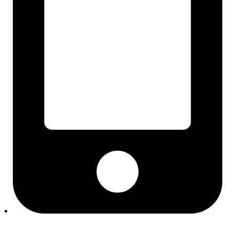
ECE R90 homologacija
Oznaka motora i mjenjača
PR-kodovi (VW grupa)
Dimenzije guma i indeksi
ETN oznaka akumulatora
Blog
Često postavljana pitanja
Izbornik kategorije
Rezervni dijelovi
Motor i dijelovi motora
Setovi zupčastog remena
Mikro remeni, natezači i remenice
Brtve i semerinzi
Usisne grane
Poklopci glave motora
Kvačila i zamajci
Setovi kvačila
Sustav hlađenja
Termostati i kućišta
Vodene pumpe
Grijanje i klima
Kompresori klime
Kondenzatori / hladnjaci klime