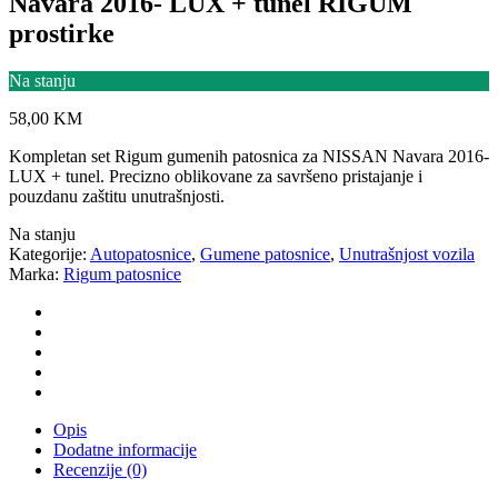
Navara 2016- LUX + tunel RIGUM
prostirke
Na stanju
58,00
KM
Kompletan set Rigum gumenih patosnica za NISSAN Navara 2016-
LUX + tunel. Precizno oblikovane za savršeno pristajanje i
pouzdanu zaštitu unutrašnjosti.
Na stanju
Kategorije:
Autopatosnice
,
Gumene patosnice
,
Unutrašnjost vozila
Marka:
Rigum patosnice
Opis
Dodatne informacije
Recenzije (0)