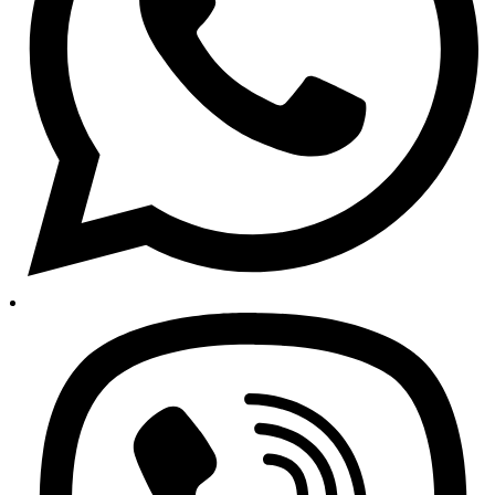
Auto dijelovi Grude
Služba za korisnike
Centar za pomoć
Centar znanja
Alati za vozače
Korisnički račun
Praćenje narudžbi
Moje narudžbe
Politika privatnosti
Uvjeti poslovanja
Informacije o trgovini
O nama – Auto24
Najprodavanije
Najnoviji proizvodi
Novi popusti
Svi autodijelovi i dodatna oprema
Sve za auto na jednom mjestu!
Besplatna dostava za sve narudžbe iznad 150 KM