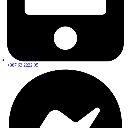
Krpe i ručnici
Aplikatori, spužve i četke
Polirni jastučići i pribor
Unutarnje čišćenje
Njega kože i tekstila
Njega plastike i kokpita
Vanjsko čišćenje i zaštita
Pranje vozila
Čišćenje naplataka i njega guma
Čišćenje i zaštita stakla
Mirisi za auto
Pribor i alati za servisiranje
+387 63 2222 05
Dizalice i podupirači
Alati i mjerna oprema
Brtvene mase i silikoni
Tehnička sredstva i sprejevi
Obavezna oprema
Najprodavaniji proizvodi
100 najboljih ponuda na sniženju
Novi dolasci
novo
Copyright 2026 © AUTO24 - Sva prava pridržana.
Šta tražite na Auto24?