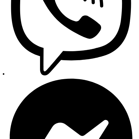
Politika privatnosti
Uvjeti poslovanja
Praćenje narudžbi
Copyright 2026 © AUTO24 - Sva prava pridržana.
Trgovina
Pretraga
Kategorije
Glavni izbornik
Početna
Trgovina
Proizvodi
Svi proizvodi
Novi dijelovi
Originalni dijelovi
Zamjenski dijelovi
Auto oprema
Setovi i paketi