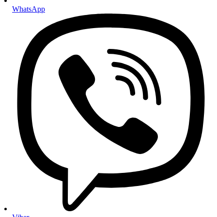
Ulja za manualne mjenjače
WhatsApp
Hidraulična ulja
Tekućina za servo upravljač
Aditivi
Aditivi za benzin
Aditivi za dizel motore
Aditivi za ulje i mjenjače
Setovi i paketi
Setovi za mali servis
Setovi za veliki servis
Setovi za servis automatskog mjenjača
Gume i felge
Felge
Gume
Ljetne gume
Zimske gume
Cjelogodišnje gume
Pribor za gume i felge
Ovjes i upravljanje
Amortizeri
Ovjes
Ramena, kugle i spone
Stabilizatori i čahure
Sustav upravljanja
Elektronika i električni dijelovi